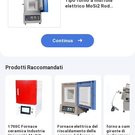
Tipo forno a muffola
elettrico MoSi2 Rod
Heating della camera
1800C
Continua
Prodotti Raccomandati
1700C Fornace
Fornace elettrica del
forno a camer
ceramica Industria
riscaldamento della
girante di