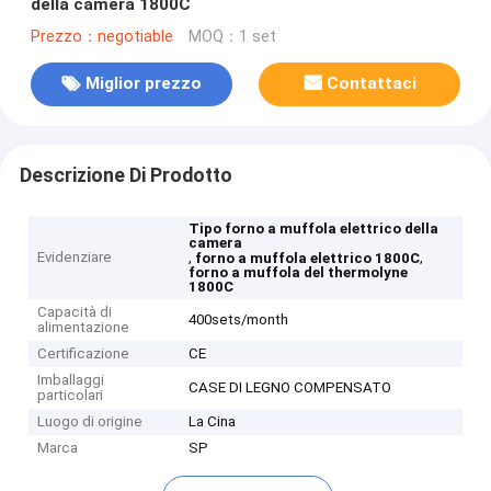
della camera 1800C
Prezzo：negotiable
MOQ：1 set
Miglior prezzo
Contattaci
Descrizione Di Prodotto
Tipo forno a muffola elettrico della
camera
Evidenziare
,
,
forno a muffola elettrico 1800C
forno a muffola del thermolyne
1800C
Capacità di
400sets/month
alimentazione
Certificazione
CE
Imballaggi
CASE DI LEGNO COMPENSATO
particolari
Luogo di origine
La Cina
Marca
SP