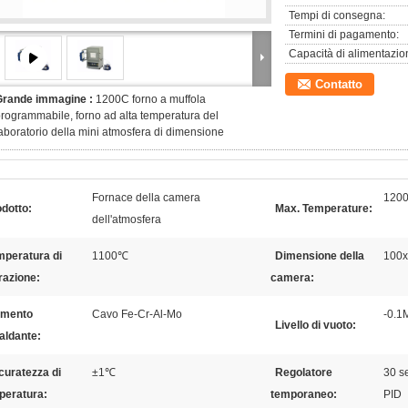
Tempi di consegna:
Termini di pagamento:
Capacità di alimentazio
Contatto
Grande immagine :
1200C forno a muffola
rogrammabile, forno ad alta temperatura del
aboratorio della mini atmosfera di dimensione
Fornace della camera
120
dotto:
Max. Temperature:
dell'atmosfera
mperatura di
1100℃
Dimensione della
100
razione:
camera:
emento
Cavo Fe-Cr-Al-Mo
-0.1
Livello di vuoto:
aldante:
curatezza di
±1℃
Regolatore
30 s
peratura:
temporaneo:
PID