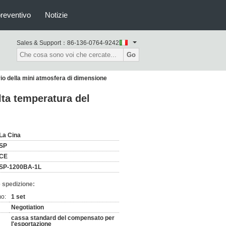
preventivo
Notizie
Sales & Support：
86-136-0764-9242
Go
io della mini atmosfera di dimensione
lta temperatura del
La Cina
SP
CE
SP-1200BA-1L
 spedizione:
mo:
1 set
Negotiation
cassa standard del compensato per
l'esportazione