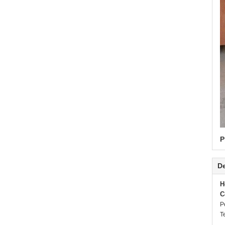
P
De
H
C
P
T