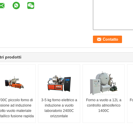
tri prodotti
00C piccolo forno di
3-5 kg forno elettrico a
Forno a vuoto a 12L a
Fo
usione ad induzione
induzione a vuoto
controllo atmosferico
otto vuoto materiale
laboratorio 2400C
1400C
tallico fusione rapida
orizzontale