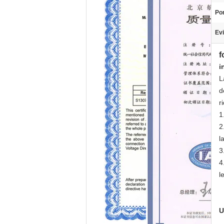
Po
Evi
f
i
L
d
r
1
2
l
3
4
l
U