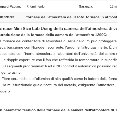
mpa di Vauum:
Rifornimento
Garanzia:
12 m
fornace dell'atmosfera dell'azoto
fornace in atmosf
denziare:
,
ornace Mini Size Lab Using della camera dell'atmosfera di 
ntroduzione della fornace della camera dell'atmosfera 1200C:
a fornace del contenitore di atmosfera di serie dello PS può proteggere i
ecarburazione con Nigrogen scorrente, l'argon e l'altro gas inerte. È un
iducentesi con l'inerte-atmosfera in laboratori dell'università, del centro d
. Le doppie coperture con il fan che raffredda la temperatura in superfi
. 30 segmenti programmabili ed il PID control.it automatico possono rend
a gente usino.
. Fibre ceramiche dell'allumina di alta qualità come la fodera della forna
. Ha multifunzionale quale ricottura del metallo, estiguente l'atmosfera, 
eggero
n parametro tecnico della fornace della camera dell'atmosfera d