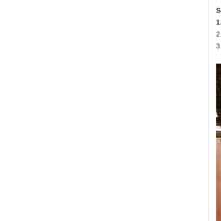
S
1
2
3