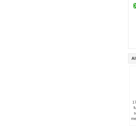
Al
17
f
s
me