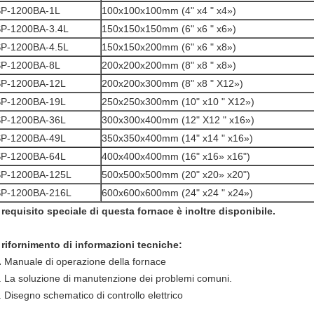
P-1200BA-1L
100x100x100mm (4" x4 " x4»)
P-1200BA-3.4L
150x150x150mm (6" x6 " x6»)
P-1200BA-4.5L
150x150x200mm (6" x6 " x8»)
P-1200BA-8L
200x200x200mm (8" x8 " x8»)
P-1200BA-12L
200x200x300mm (8" x8 " X12»)
P-1200BA-19L
250x250x300mm (10" x10 " X12»)
P-1200BA-36L
300x300x400mm (12" X12 " x16»)
P-1200BA-49L
350x350x400mm (14" x14 " x16»)
P-1200BA-64L
400x400x400mm (16" x16» x16")
P-1200BA-125L
500x500x500mm (20" x20» x20")
P-1200BA-216L
600x600x600mm (24" x24 " x24»)
l requisito speciale di questa fornace è inoltre disponibile.
l rifornimento di informazioni tecniche:
.
Manuale di operazione della fornace
. La soluzione di manutenzione dei problemi comuni.
. Disegno schematico di controllo elettrico