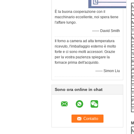
N
È la buona cooperazione con il
M
macchinario eccellente, noi spera tiene
M
l'affare lungo.
T
—— David Smith
Il forno a camera ad alta temperatura
D
ricevuto, l'imballaggio esterno è molto
forte e ci sono molti accessori. Grazie
S
per la vostra pazienza spiegare la
R
fornace prima dell'acquisto.
A
—— Simon Liu
E
T
Sono ora online in chat
T
P
T
M
M