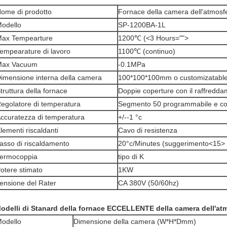
ome di prodotto
Fornace della camera dell'atmosf
odello
SP-1200BA-1L
ax Tempearture
1200℃ (<3 Hours="">
empearature di lavoro
1100℃ (continuo)
Max Vacuum
-0.1MPa
imensione interna della camera
100*100*100mm o customizatabl
truttura della fornace
Doppie coperture con il raffredda
egolatore di temperatura
Segmento 50 programmabile e con
ccuratezza di temperatura
+/--1 °c
lementi riscaldanti
Cavo di resistenza
asso di riscaldamento
20°c/Minutes (suggerimento<15>
ermocoppia
tipo di K
otere stimato
1KW
ensione del Rater
CA 380V (50/60hz)
odelli di Stanard della fornace ECCELLENTE della camera dell'atm
odello
Dimensione della camera (W*H*Dmm)