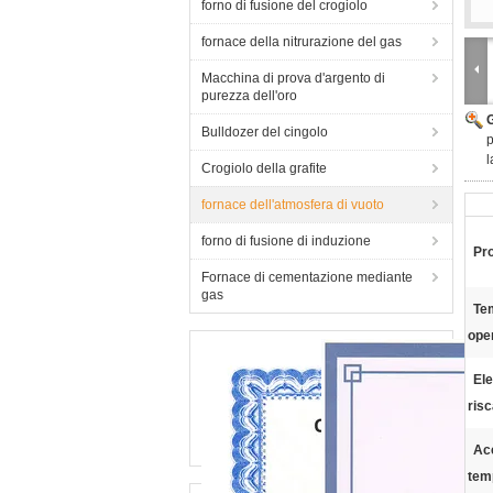
forno di fusione del crogiolo
fornace della nitrurazione del gas
Macchina di prova d'argento di
purezza dell'oro
Bulldozer del cingolo
p
l
Crogiolo della grafite
fornace dell'atmosfera di vuoto
forno di fusione di induzione
Pro
Fornace di cementazione mediante
gas
Te
ope
El
risc
Ac
tem