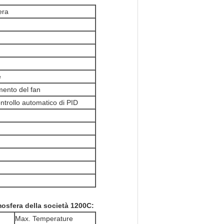
era
e
mento del fan
trollo automatico di PID
osfera della società 1200C:
Max. Temperature