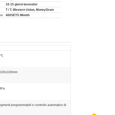
10-15 giorni lavorativi
T / T, Western Union, MoneyGram
ne:
400SETS /Month
0℃
x100x100mm
MPa
egmenti programmabili e controllo automatico di