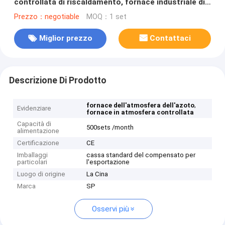
controllata di riscaldamento, fornace industriale di
vuoto di 12L 1400C
Prezzo：negotiable
MOQ：1 set
Miglior prezzo
Contattaci
Descrizione Di Prodotto
,
fornace dell'atmosfera dell'azoto
Evidenziare
fornace in atmosfera controllata
Capacità di
500sets /month
alimentazione
Certificazione
CE
Imballaggi
cassa standard del compensato per
particolari
l'esportazione
Luogo di origine
La Cina
Marca
SP
Osservi più