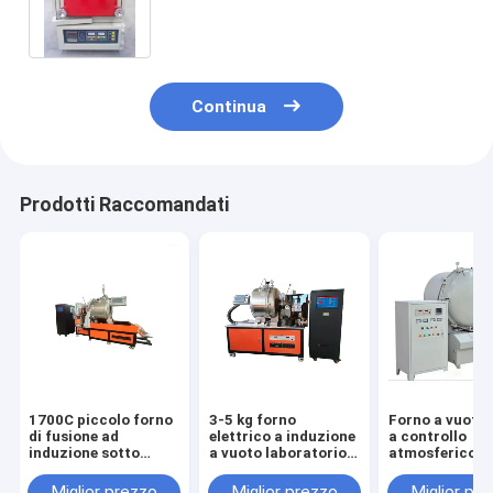
riscaldamento, fornace industriale
di vuoto di 12L 1400C
Continua
Prodotti Raccomandati
1700C piccolo forno
3-5 kg forno
Forno a vuoto 
di fusione ad
elettrico a induzione
a controllo
induzione sotto
a vuoto laboratorio
atmosferico 
vuoto materiale
2400C orizzontale
metallico fusione
Miglior prezzo
Miglior prezzo
Miglior pr