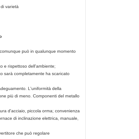
di varietà
o
e, comunque può in qualunque momento
o e rispettoso dell'ambiente;
solto sarà completamente ha scaricato
'adeguamento. L'uniformità della
ione più di meno. Componenti del metallo
ttura d'acciaio, piccola orma; convenienza
ornace di inclinazione elettrica, manuale,
vertitore che può regolare