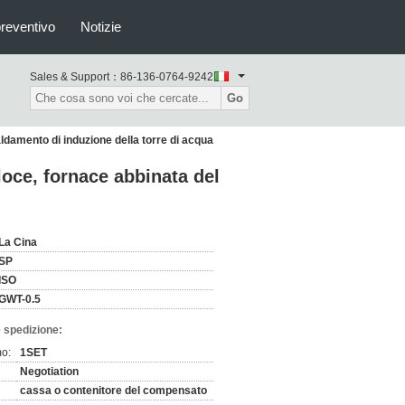
preventivo
Notizie
Sales & Support：
86-136-0764-9242
Go
aldamento di induzione della torre di acqua
loce, fornace abbinata del
La Cina
SP
ISO
GWT-0.5
 spedizione:
mo:
1SET
Negotiation
cassa o contenitore del compensato