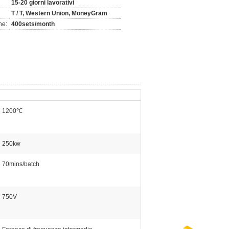
15-20 giorni lavorativi
T / T, Western Union, MoneyGram
ne:
400sets/month
1200℃
250kw
70mins/batch
750V