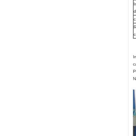
I
d
c
R
c
I
c
P
N