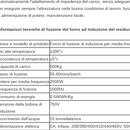
utomaticamente l'adattamento di impedenza del carico, senza adegua
er eseguire sempre l'attrezzatura nella buona condizione di lavoro; funz
i alimentazione di potere, manutenzione facile.
nformazioni tecniche di fusione del forno ad induzione del residuo
ome e modello di prodotto
Forno di fusione di induzione per media f
iù alta temperatura
1200°c
ccuratezza di temperatura
±5°c
apacità di carico
500Kg
asso di fusione
55-60mins/batch
otere per media frequenza
250KW
requenza di fusione
1000Hz
onsumo di energia
0.54KWh/Kg
ensione della bobina di
750V
nduzione
corrimento dell'acqua
15 tonnellate/ora
limentazione elettrica
CA, trifase, 208/380/400/415/440/465V, 50