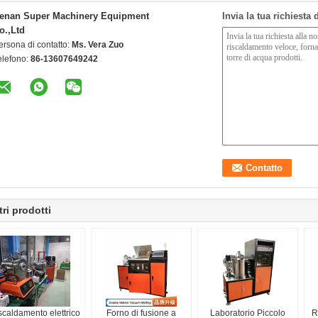
enan Super Machinery Equipment
Invia la tua richiesta
o.,Ltd
ersona di contatto:
Ms. Vera Zuo
elefono:
86-13607649242
tri prodotti
scaldamento elettrico
Forno di fusione a
Laboratorio Piccolo
R