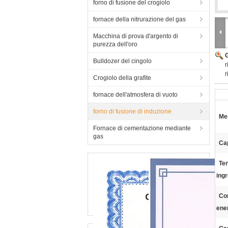
forno di fusione del crogiolo
fornace della nitrurazione del gas
Macchina di prova d'argento di
purezza dell'oro
Bulldozer del cingolo
r
r
Crogiolo della grafite
fornace dell'atmosfera di vuoto
forno di fusione di induzione
Mer
Fornace di cementazione mediante
gas
Cap
Ten
ing
Co
ene