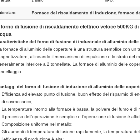
ranzia:
1 anno
TIPO:
Fornace del riscaldamento di induzione
fornace de
denziare:
,
l forno di fusione di riscaldamento elettrico veloce 500KG di 
cqua
aratteristiche del forno di fusione di industriale di alluminio delle
a fornace di alluminio delle coperture è una struttura semplice con un 
agnetizzatore, allineando il meccanismo di espulsione e lo strato del mo
eneralmente inferiore a 2 tonnellate. La fornace di alluminio delle copertu
onnellaggio.
antaggi del forno di fusione di induzione di alluminio delle coper
Efficienza ad elevato punto di fusione, buon effetto del risparmio di en
di sovraccarico;
La temperatura intorno alla fornace è bassa, la polvere del fumo è di 
Il processo dell'operazione è semplice e l'operazione di fusione è affid
Composizione uniforme nel metallo;
Gli aumenti di temperatura di fusione rapidamente, la temperatura della
l'efficienza di produzione è alta;