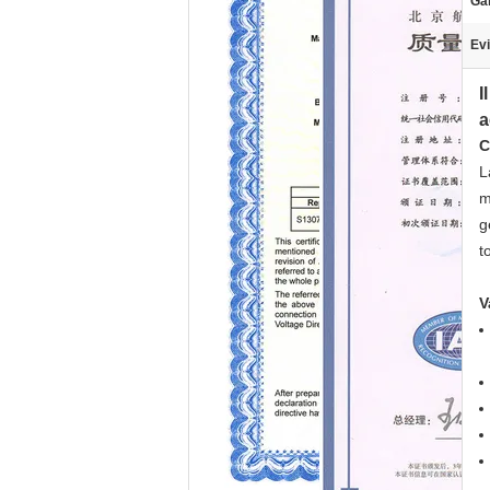
Ga
Evi
I
a
C
L
m
g
t
V