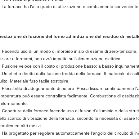
La fornace ha l'alto grado di utilizzazione e cambiamento conveniente 
restazione di fusione del forno ad induzione del residuo di metall
.
Facendo uso di un modo di morbido inizio di esame di zero-tension
niziare o fermarsi, non avrà impatto sull'alimentazione elettrica.
. Fusione veloce con il costo di produzione basso; a basso inquinament
. Un effetto diretto dalla fusione fredda della fornace. Il materiale dis
ulito. Materiale fuso facile sostituire.
. Flessibilità di adeguamento di potere. Possa lisciare continuamente l
emperatura può essere controllata facilmente. Combustione di ossidaz
niformemente.
. Coperture della fornace facendo uso di fusion d'alluminio o della stru
ello scarico di vibrazione della fornace, secondo la necessità di usare f
draulica ed altri mezzi.
. Ha progettato per regolare automaticamente l'angolo del circuito di in