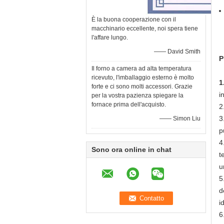
È la buona cooperazione con il
macchinario eccellente, noi spera tiene
l'affare lungo.
—— David Smith
P
Il forno a camera ad alta temperatura
ricevuto, l'imballaggio esterno è molto
1
forte e ci sono molti accessori. Grazie
i
per la vostra pazienza spiegare la
fornace prima dell'acquisto.
2
3
—— Simon Liu
p
4
Sono ora online in chat
t
u
5
d
i
6