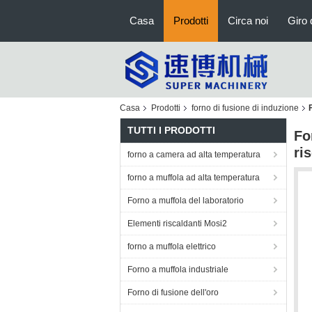
Casa
Prodotti
Circa noi
Giro 
Casa
Prodotti
forno di fusione di induzione
TUTTI I PRODOTTI
Fo
ri
forno a camera ad alta temperatura
forno a muffola ad alta temperatura
Forno a muffola del laboratorio
Elementi riscaldanti Mosi2
forno a muffola elettrico
Forno a muffola industriale
Forno di fusione dell'oro