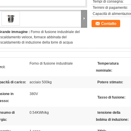
Tempi di consegna:
Termini di pagamento:
Capacità di alimentazio
Contatto
Grande immagine :
Forno di fusione industriale del
iscaldamento veloce, fornace abbinata del
iscaldamento di induzione della torre di acqua
Forno di fusione industriale
Temperatura
ci:
nominale:
acità di carico:
acciaio 500kg
Potere stimato:
sione in
380V
Tasso di fusione:
resso:
nsumo di
0.54KWh/kg
tensione della
rgia:
bobina di induzione: