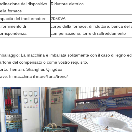
nclinazione del dispositivo
Riduttore elettrico
ella fornace
apacità del trasformatore
205KVA
ifornimento di
corpo della fornace, di riduttore, banca del
orrispondenza
compensazione, torre di raffreddamento
mballaggio: La macchina è imballata solitamente con il caso di legno ed 
artone del compensato o come vostro requisito.
orto: Tientsin, Shanghai, Qingdao
ave: In macchina il mare/l'aria/treno/