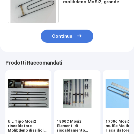
molibdeno MoSi2, grande
elemento riscaldante di
forma grigia di W
Continua
Prodotti Raccomandati
U L Tipo Mosi2
1800C Mosi2
1700c Mosi2 F
riscaldatore
Elementi di
muffle Molibd
Molibdeno dissilicida
riscaldamento
riscaldatore F