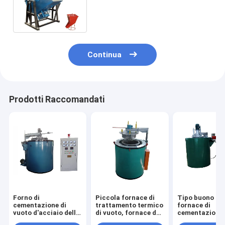
cementazione mediante gas
della vite del focolare di
rotazione
Continua
Prodotti Raccomandati
Forno di
Piccola fornace di
Tipo buono del
cementazione di
trattamento termico
fornace di
vuoto d'acciaio dello
di vuoto, fornace del
cementazione
strumento, forno a
riscaldamento di
mediante gas