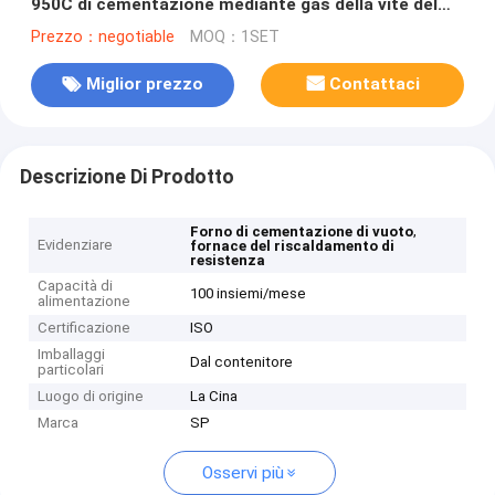
950C di cementazione mediante gas della vite del
focolare di rotazione
Prezzo：negotiable
MOQ：1SET
Miglior prezzo
Contattaci
Descrizione Di Prodotto
,
Forno di cementazione di vuoto
Evidenziare
fornace del riscaldamento di
resistenza
Capacità di
100 insiemi/mese
alimentazione
Certificazione
ISO
Imballaggi
Dal contenitore
particolari
Luogo di origine
La Cina
Marca
SP
Osservi più