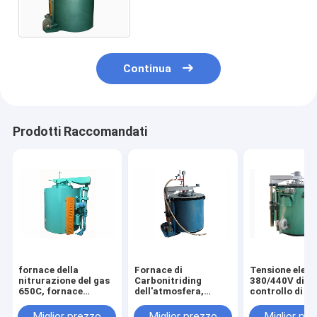
protegge la fornace di
trattamento termico di vuoto
Continua
Prodotti Raccomandati
fornace della
Fornace di
Tensione elett
nitrurazione del gas
Carbonitriding
380/440V di
650C, fornace
dell'atmosfera,
controllo di v
elettrica del
diametri fornace di
della fornace d
riscaldamento
alta efficienza di
nitrurazione d
Miglior prezzo
Miglior prezzo
Miglior pr