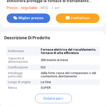
atmosfera protegge la fornace di trattamento
termico di vuoto
Prezzo：negotiable
MOQ：1 set
Miglior prezzo
Contattaci
Descrizione Di Prodotto
,
Fornace elettrica del riscaldamento
Evidenziare
fornace di alta efficienza
Capacità di
200 insiemi al mese
alimentazione
Certificazione
ISO
Imballaggi
dalla forte cassa del compensato o dal
particolari
contenitore direttamente
Luogo di origine
La Cina
Marca
SUPER
Osservi più