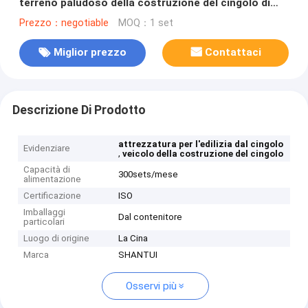
terreno paludoso della costruzione del cingolo di
Mechnical
Prezzo：negotiable
MOQ：1 set
Miglior prezzo
Contattaci
Descrizione Di Prodotto
attrezzatura per l'edilizia dal cingolo
Evidenziare
,
veicolo della costruzione del cingolo
Capacità di
300sets/mese
alimentazione
Certificazione
ISO
Imballaggi
Dal contenitore
particolari
Luogo di origine
La Cina
Marca
SHANTUI
Osservi più