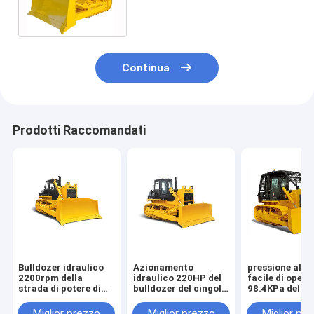
paludoso della costruzione
del cingolo di Mechnical
Continua
Prodotti Raccomandati
Bulldozer idraulico
Azionamento
pressione al s
2200rpm della
idraulico 220HP del
facile di oper
strada di potere di
bulldozer del cingolo
98.4KPa del
cavallo del bulldozer
di SD22W un peso
bulldozer dell
130 del cingolo
operativo da 23,6
costruzione de
Miglior prezzo
Miglior prezzo
Miglior pr