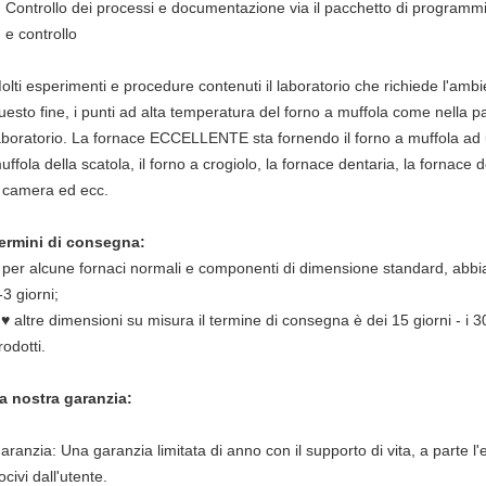
Controllo dei processi e documentazione via il pacchetto di programmi
e controllo
olti esperimenti e procedure contenuti il laboratorio che richiede l'am
uesto fine, i punti ad alta temperatura del forno a muffola come nella pa
aboratorio. La fornace ECCELLENTE sta fornendo il forno a muffola ad 
uffola della scatola, il forno a crogiolo, la fornace dentaria, la fornace d
 camera ed ecc.
ermini di consegna:
 per alcune fornaci normali e componenti di dimensione standard, abbi
-3 giorni;
l ♥ altre dimensioni su misura il termine di consegna è dei 15 giorni - i 3
rodotti.
a nostra garanzia:
aranzia: Una garanzia limitata di anno con il supporto di vita, a parte l
ocivi dall'utente.