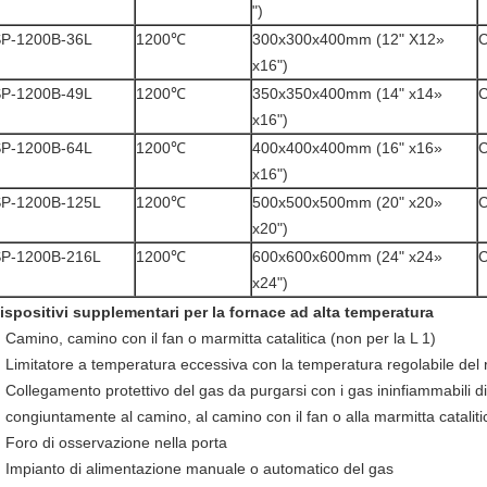
")
P-1200B-36L
1200℃
300x300x400mm (12" X12»
C
x16")
P-1200B-49L
1200℃
350x350x400mm (14" x14»
C
x16")
P-1200B-64L
1200℃
400x400x400mm (16" x16»
C
x16")
P-1200B-125L
1200℃
500x500x500mm (20" x20»
C
x20")
P-1200B-216L
1200℃
600x600x600mm (24" x24»
C
x24")
ispositivi supplementari per la fornace ad alta temperatura
Camino, camino con il fan o marmitta catalitica (non per la L 1)
Limitatore a temperatura eccessiva con la temperatura regolabile del r
Collegamento protettivo del gas da purgarsi con i gas ininfiammabili di 
congiuntamente al camino, al camino con il fan o alla marmitta cataliti
Foro di osservazione nella porta
Impianto di alimentazione manuale o automatico del gas