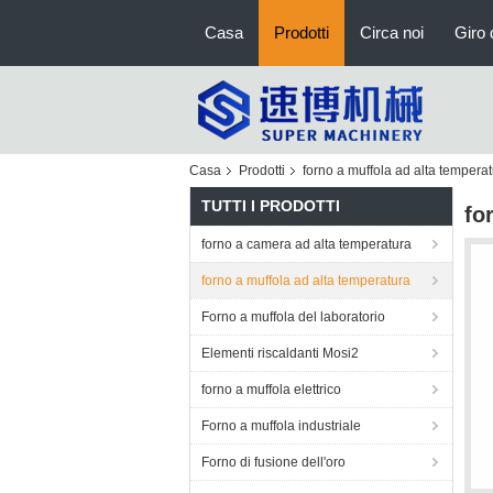
Casa
Prodotti
Circa noi
Giro 
Casa
Prodotti
forno a muffola ad alta tempera
TUTTI I PRODOTTI
fo
forno a camera ad alta temperatura
forno a muffola ad alta temperatura
Forno a muffola del laboratorio
Elementi riscaldanti Mosi2
forno a muffola elettrico
Forno a muffola industriale
Forno di fusione dell'oro