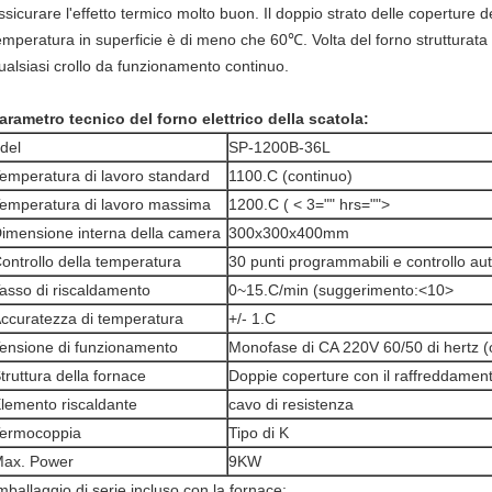
ssicurare l'effetto termico molto buon. Il doppio strato delle coperture de
emperatura in superficie è di meno che 60℃. Volta del forno strutturata 
ualsiasi crollo da funzionamento continuo.
arametro tecnico del forno elettrico della scatola:
del
SP-1200B-36L
emperatura di lavoro standard
1100.C (continuo)
emperatura di lavoro massima
1200.C ( < 3="" hrs="">
imensione interna della camera
300x300x400mm
ontrollo della temperatura
30 punti programmabili e controllo au
asso di riscaldamento
0~15.C/min (suggerimento:<10>
ccuratezza di temperatura
+/- 1.C
ensione di funzionamento
Monofase di CA 220V 60/50 di hertz (o
truttura della fornace
Doppie coperture con il raffreddament
lemento riscaldante
cavo di resistenza
ermocoppia
Tipo di K
ax. Power
9KW
mballaggio di serie incluso con la fornace: