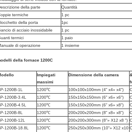
escrizione della parte
Quantità
oppie termiche
1 pc
locchetto della porta
1pc
ancio di acciaio inossidabile
1 pc
uanti termici
1 paio
anuale di operazione
1 insieme
odelli della fornace 1200C
odello
Impiegati
Dimensione della camera
&
massimi
f
P-1200B-1L
1200℃
100x100x100mm (4" x4» x4")
C
P-1200B-3.4L
1200℃
150x150x150mm (6" x6» x6")
C
P-1200B-4.5L
1200℃
150x150x200mm (6" x6» x8")
C
P-1200B-8L
1200℃
200x200x200mm (8" x8» x8")
C
P-1200B-12L
1200℃
200x200x300mm (8"» X12 x8 ")
C
P-1200B-18.8L
1200℃
250x250x300mm (10"» X12 x10
C