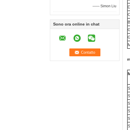
—— Simon Liu
D
C
B
Sono ora online in chat
G
G
M
m
M
S
S
S
S
S
S