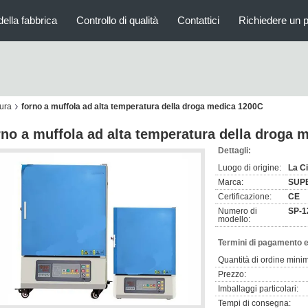
della fabbrica
Controllo di qualità
Contattici
Richiedere un 
tura
forno a muffola ad alta temperatura della droga medica 1200C
rno a muffola ad alta temperatura della droga 
Dettagli:
Luogo di origine:
La C
Marca:
SUP
Certificazione:
CE
Numero di
SP-1
modello:
Termini di pagamento e
Quantità di ordine mini
Prezzo:
Imballaggi particolari:
Tempi di consegna: