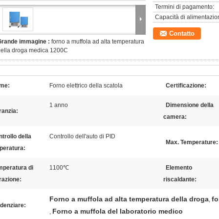
Termini di pagamento:
Capacità di alimentazio
Contatto
Grande immagine :
forno a muffola ad alta temperatura
della droga medica 1200C
me:
Forno elettrico della scatola
Certificazione:
1 anno
Dimensione della
ranzia:
camera:
trollo della
Controllo dell'auto di PID
Max. Temperature:
peratura:
mperatura di
1100℃
Elemento
razione:
riscaldante:
Forno a muffola ad alta temperatura della droga
fo
,
denziare:
Forno a muffola del laboratorio medico
,