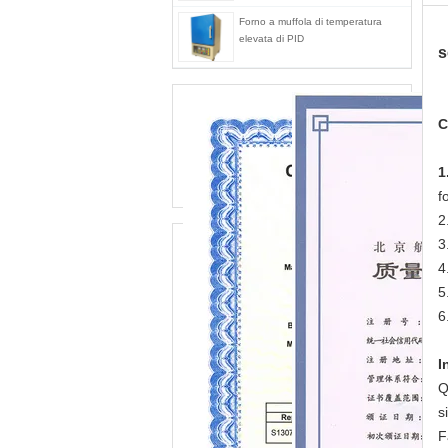
Forno a muffola di temperatura
elevata di PID
s
C
1
f
2
3
4
5
6
I
Q
s
F