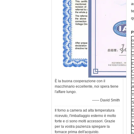
a
t
q
P
o
T
T
D
C
T
È la buona cooperazione con il
macchinario eccellente, noi spera tiene
A
l'affare lungo.
T
—— David Smith
S
E
Il forno a camera ad alta temperatura
ricevuto, l'imballaggio esterno è molto
T
forte e ci sono molti accessori. Grazie
M
per la vostra pazienza spiegare la
fornace prima dell'acquisto.
I