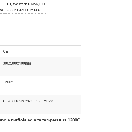
T/T, Western Union, L/C
ne:
300 insiemi al mese
CE
300x300x400mm
1200℃
Cavo di resistenza Fe-Cr-Al-Mo
rno a muffola ad alta temperatura 1200C