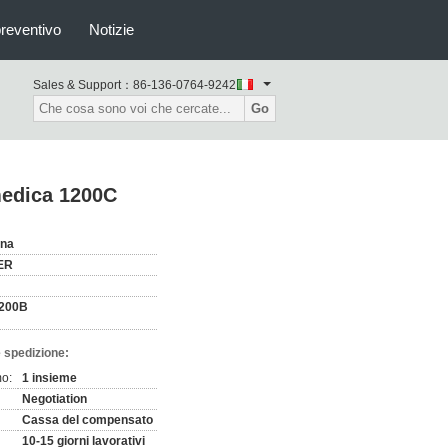
preventivo
Notizie
Sales & Support：
86-136-0764-9242
Go
medica 1200C
ina
ER
200B
 spedizione:
mo:
1 insieme
Negotiation
Cassa del compensato
10-15 giorni lavorativi