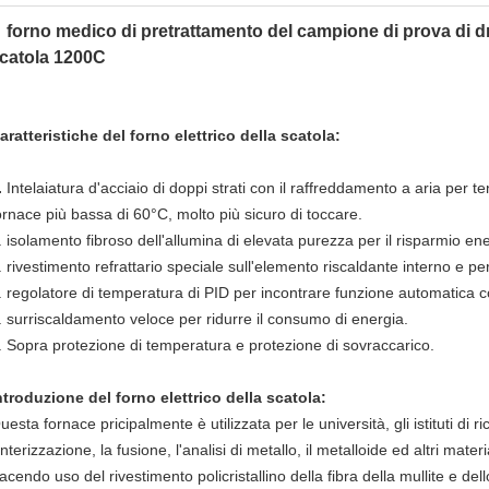
forno medico di pretrattamento del campione di prova di dro
catola 1200C
aratteristiche del forno elettrico della scatola:
.
Intelaiatura d'acciaio di doppi strati con il raffreddamento a aria per t
ornace più bassa di 60°C, molto più sicuro di toccare.
. isolamento fibroso dell'allumina di elevata purezza per il risparmio e
. rivestimento refrattario speciale sull'elemento riscaldante interno e p
. regolatore di temperatura di PID per incontrare funzione automatica 
. surriscaldamento veloce per ridurre il consumo di energia.
. Sopra protezione di temperatura e protezione di sovraccarico.
ntroduzione del forno elettrico della scatola:
uesta fornace pricipalmente è utilizzata per le università, gli istituti di 
interizzazione, la fusione, l'analisi di metallo, il metalloide ed altri mater
acendo uso del rivestimento policristallino della fibra della mullite e d