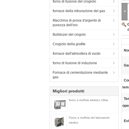
forno di fusione del crogiolo
fornace della nitrurazione del gas
Macchina di prova d'argento di
purezza dell'oro
Bulldozer del cingolo
Crogiolo della grafite
No
fornace dell'atmosfera di vuoto
forno di fusione di induzione
Ga
Fornace di cementazione mediante
gas
Con
tem
Migliori prodotti
Te
forno a muffola elettrico 16kw
ope
Forno a muffola del laboratorio
Evi
medico