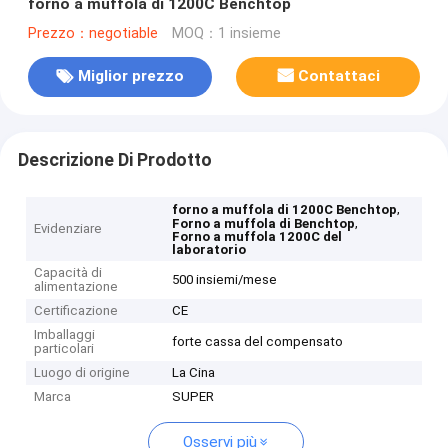
forno a muffola di 1200C Benchtop
Prezzo：negotiable
MOQ：1 insieme
Miglior prezzo
Contattaci
Descrizione Di Prodotto
,
forno a muffola di 1200C Benchtop
,
Forno a muffola di Benchtop
Evidenziare
Forno a muffola 1200C del
laboratorio
Capacità di
500 insiemi/mese
alimentazione
Certificazione
CE
Imballaggi
forte cassa del compensato
particolari
Luogo di origine
La Cina
Marca
SUPER
Osservi più