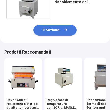
riscaldamento del
laboratorio del forno a
muffola di 1200C
Benchtop
Continua
Prodotti Raccomandati
Cavo 1400 di
Regolatore di
Esposizione L
resistenza elettrico
temperatura
forma di scato
ad alta temperatura
dell'SCR di MoSi2
forno a muffo