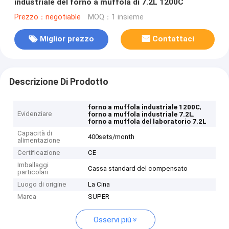
industriale del forno a muffola di 7.2L 1200C
Prezzo：negotiable
MOQ：1 insieme
Miglior prezzo
Contattaci
Descrizione Di Prodotto
,
forno a muffola industriale 1200C
Evidenziare
,
forno a muffola industriale 7.2L
forno a muffola del laboratorio 7.2L
Capacità di
400sets/month
alimentazione
Certificazione
CE
Imballaggi
Cassa standard del compensato
particolari
Luogo di origine
La Cina
Marca
SUPER
Osservi più