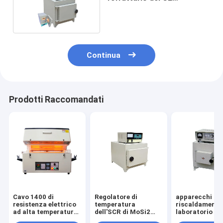
industriale del forno a
muffola di 7.2L 1200C
Continua
Prodotti Raccomandati
Cavo 1400 di
Regolatore di
apparecchi di
resistenza elettrico
temperatura
riscaldamento
ad alta temperatura
dell'SCR di MoSi2
laboratorio de
del forno a muffola C
Heater Industrial
a muffola di 